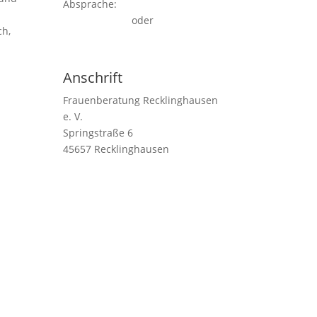
Absprache:
02361/1 54 57
oder
ch,
kontakt(at)frauenberatung-
recklinghausen.de
Anschrift
Frauenberatung Recklinghausen
e. V.
Springstraße 6
45657 Recklinghausen