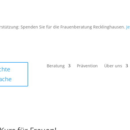
rstützung: Spenden Sie für die Frauenberatung Recklinghausen.
J
Beratung
Prävention
Über uns
chte
ache