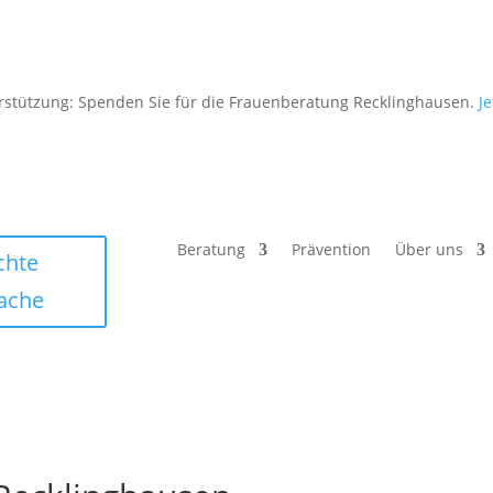
rstützung: Spenden Sie für die Frauenberatung Recklinghausen.
J
Beratung
Prävention
Über uns
chte
ache